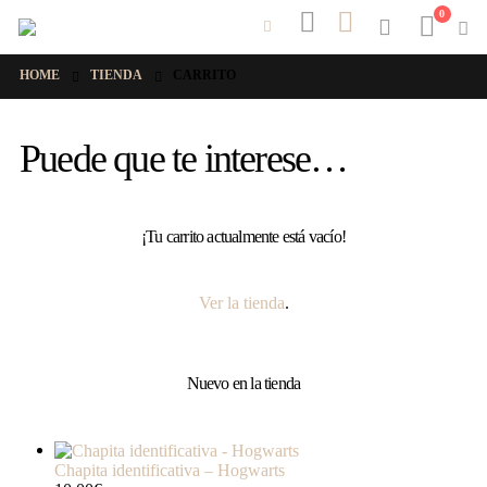
0
HOME
TIENDA
CARRITO
Puede que te interese…
¡Tu carrito actualmente está vacío!
Ver la tienda
.
Nuevo en la tienda
Chapita identificativa – Hogwarts